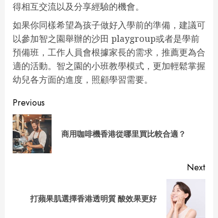
得相互交流以及分享經驗的機會。
如果你同樣希望為孩子做好入學前的準備，建議可
以參加智之園舉辦的沙田 playgroup或者是學前
預備班，工作人員會根據家長的需求，推薦更為合
適的活動。智之園的小班教學模式，更加輕鬆掌握
幼兒各方面的進度，照顧學習需要。
Continue
Previous
Reading
Pre
商用咖啡機香港從哪里買比較合適？
pos
Next
Next
打蘋果肌選擇香港透明質 酸效果更好
post: