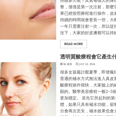
持續多久呢？其實每個人的身
整，僅僅是第一次注射，那麼它
果已經按照療程進行操作，皮
持續的時間就會更長一些，大概
一年只需要注射一次，所以從
況下，大家的好皮膚都可以持
READ MORE
透明質酸療程會它產生
味 港浪
JULY 23, 2024
很多女孩最討厭夏季，即便瘋
普通的補水方式無法進入真皮
酸療程操作很快，大家臉上的
顯的。醫學美容療程一般2~3
更加穩定。 首先它所起到的
體，如果只具有補水功能，卻
分會再次丟失，補水效果也會