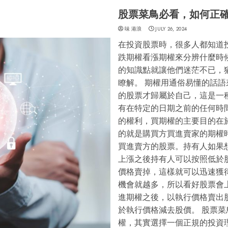
股票菜鳥必看，如何正
味 港浪
JULY 26, 2024
在投資股票時，很多人都知道
跌期權看漲期權來分辨什麼時
的知識點就讓他們迷茫不已，
瞭解。 期權用通俗易懂的話語
的股票才歸屬於自己，這是一
有在特定的日期之前的任何時
的權利，買期權的主要目的在
的就是購買方買進賣家的期權
買進賣方的股票。持有人如果
上漲之後持有人可以按照低於
價格賣掉，這樣就可以迅速獲
機會就越多，所以看好股票會
進期權之後，以執行價格賣出
於執行價格減去股價。 股票
權，其實選擇一個正規的投資