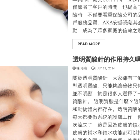
僅節省了客戶的時間，也提高
險時，不僅要看重保險公司的
戶服務品質。AXA安盛憑藉
動，成為了眾多家庭的信賴之
READ MORE
透明質酸針的作用持久
味 港浪
JULY 23, 2024
關於透明質酸針，大家雖有了
型透明質酸。只能夠讓藥物只
並不明顯，於是很多人選擇了
質酸針。 透明質酸是什麼？
和動物體內都存在。透明質酸
每天都要做系統的護膚工作，
次流失了，這是因為皮膚的鎖
皮膚的補水和鎖水功能都可以