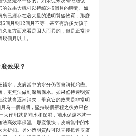
體狀態是不一樣的。如果從來沒有做過微
的效果大概可以持續3~6個月的時間。如
膚裏已經存在著大量的透明質酸物質，那麼
6個月到12個月不等，甚至有許多女孩子
持久度方面來看是因人而異的，但是正常情
續幾個月以上。
什麼效果？
狂補水，皮膚當中的水分仍舊會消耗殆盡。
層，更無法做到深層保水。如果堅持透明質
細紋就會逐漸消失，畢竟它的效果是非常明
個月為一個週期，堅持幾個療程之後效果會
第一大作用就是補水和保濕，補水保濕本就一
無法高效率保濕，那麼很快，皮膚當中的水
大大折扣。另外透明質酸可以直接抵達皮膚