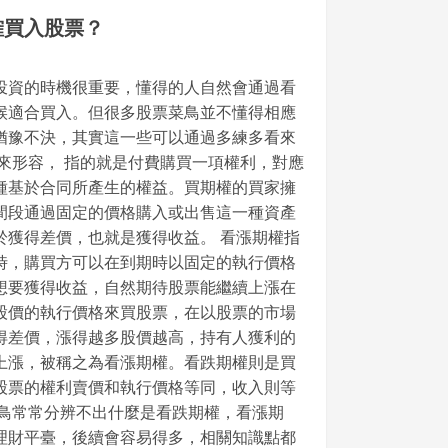
確買入股票？
投資的時機很重要，懂得的人自然會通過看
候適合買入。但很多股票菜鳥並不懂得相應
猶豫不決，其實這一些可以通過多練多看來
來形容， 指的就是付費購買一項權利，對應
種基於合同所產生的權益。買期權的買家擁
間段通過固定的價格購入或出售這一種資產
於獲得差價，也就是獲得收益。 看漲期權指
時，購買方可以在到期時以固定的執行價格
想要獲得收益，自然期待股票能繼續上漲在
股價的執行價格來買股票，在以股票的市場
得差價，漲得越多股價越高，持有人獲利的
上漲，被稱之為看漲期權。看跌期權則是買
股票的權利賣價和執行價格等同，收入則等
菜鳥常常分辨不出什麼是看跌期權，看漲期
理財平臺，後續會容易得多，相關知識點都