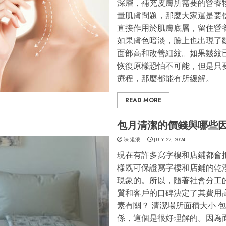
深層，補充皮膚所需要的營養
量肌膚問題，那麼大家還是要
直接作用於肌膚底層，留住營
如果膚色暗淡，臉上也出現了
面部高和改善細紋。如果皺紋
恢復原樣恐怕不可能，但是只
療程，那麼都能有所緩解。
READ MORE
包月清潔的價錢與哪些
味 港浪
JULY 22, 2024
現在有許多寫字樓和店鋪都會
樣既可保證寫字樓和店鋪的乾
現象的。所以，隨著社會分工
質和客戶的口碑決定了其費用
素有關？ 清潔場所面積大小 
係，這個是很好理解的。因為