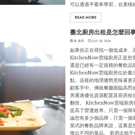
可以通過平臺來學習，在累積
READ MORE
臺北廚房出租是怎麼回
味 港浪
JULY 24, 2024
如果你正在尋找一個低成本、
KitchenNow雲端廚房正
還是已經有一定規模的餐飲品
KitchenNow雲端廚房位
點。這樣的地理優勢意味著更
顧客手中。傳統餐廳面臨高昂的租
房通過優化資源配置及廚房租
翻倍。 KitchenNow雲
提高了營運效率。只需一個簡
論您有多少個品牌，只需一個
菜式的餐飲品牌來說，這裏是
推出不同的菜品。 廚房出租不僅