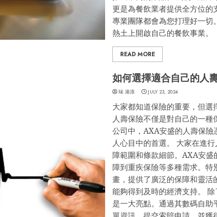
更是為餐飲業者提供全方位的
專業團隊都會為您打理好一切
熱土上開啟自己的餐飲事業。
READ MORE
如何選擇適合自己的人壽
味 港浪
JULY 23, 2024
大家都知道保險的重要，但選
人壽保險不僅是對自己的一種
公司中，AXA安盛的人壽保
人心目中的首選。 大家在進
障範圍和條款細節。AXA安
障到重疾保險等多種需求。特別
畫，提供了廣泛的保障和靈活
能夠得到及時的經濟支持。 除
是一大亮點。通過其數碼自助平臺
單資訊、提交索賠申請，並獲