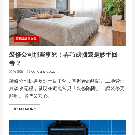
居家設計與裝修
裝修公司那些事兒：弄巧成拙還是妙手回
春？
味 港浪
OCTOBER 9, 2025
裝修公司挑選要點一目了然，掌握合約明細、工地管理
與驗收流程，發現並避免常見「裝修陷阱」，讓裝修更
順利、省時又安心。
READ MORE