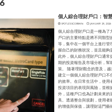
26
個人綜合理財戶口：智
SPOTLESSCOBRA94
JANUARY 29, 2026
個人綜合理財戶口是一種為了
戶口的主要特點是將不同類型
等，集中在一個平台上進行管
握自己的財務狀況，並且能夠
此外，個人綜合理財戶口通常
期的投資報告及市場分析，幫
策。 隨著理財觀念的普及，
建立一個個人綜合理財戶口不
的效率。在日常生活中，使用
投資項目的表現與風險，並根
外，這種戶口也為計劃未來的
具。透過整合與規劃，使用者
的增值與保值，讓理財這門藝