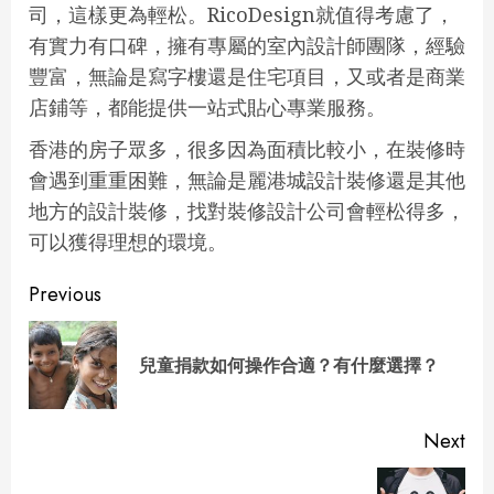
司，這樣更為輕松。RicoDesign就值得考慮了，
有實力有口碑，擁有專屬的室內設計師團隊，經驗
豐富，無論是寫字樓還是住宅項目，又或者是商業
店鋪等，都能提供一站式貼心專業服務。
香港的房子眾多，很多因為面積比較小，在裝修時
會遇到重重困難，無論是麗港城設計裝修還是其他
地方的設計裝修，找對裝修設計公司會輕松得多，
可以獲得理想的環境。
Continue
Previous
Reading
Pre
兒童捐款如何操作合適？有什麼選擇？
pos
Next