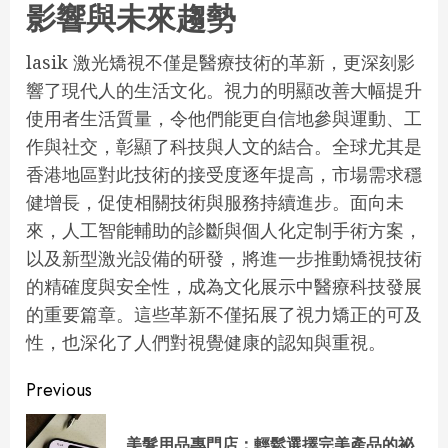
影響與未來趨勢
lasik 激光矯視不僅是醫療技術的革新，更深刻影
響了現代人的生活文化。視力的明顯改善大幅提升
使用者生活質量，令他們能更自信地參與運動、工
作與社交，彰顯了科技與人文的結合。全球尤其是
香港地區對此技術的接受度逐年提高，市場需求穩
健增長，促使相關技術與服務持續進步。面向未
來，人工智能輔助的診斷與個人化定制手術方案，
以及新型激光設備的研發，將進一步推動矯視技術
的精確度與安全性，成為文化展示中醫療科技發展
的重要篇章。這些革新不僅拓展了視力矯正的可及
性，也深化了人們對視覺健康的認知與重視。
Continue
Previous
Reading
美髮用品專門店：輕鬆選擇完美產品的祕
Pre