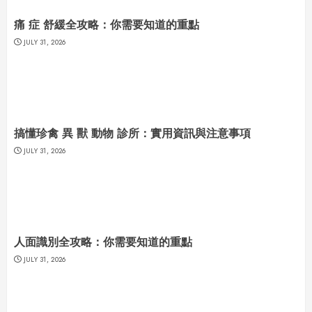
痛 症 舒緩全攻略：你需要知道的重點
JULY 31, 2026
搞懂珍禽 異 獸 動物 診所：實用資訊與注意事項
JULY 31, 2026
人面識別全攻略：你需要知道的重點
JULY 31, 2026