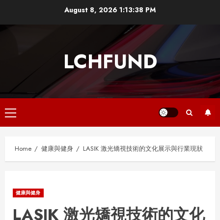
Skip
August 8, 2026
1:13:38 PM
to
content
LCHFUND
Primary
Menu
Home
健康與健身
LASIK 激光矯視技術的文化展示與行業現狀
健康與健身
LASIK 激光矯視技術的文化