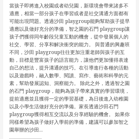
當孩子即將進入校園或者幼兒園，新環境會帶來諸多不
適應，相當一部分孩子在學習或者是社交溝通方面都有
可能出現問題。透過沙田 playgroup能夠幫助孩子提早
適應以及做好充分的準備，智之園的石門 playgroup讓
孩子們獲得同年齡段兒童互動的機會，從中發展個人的
社交、學習、分享和解決衝突的能力。 與普通的興趣班
不同，沙田 playgroup往往更加注重老師與孩子的互
動，目標是豐富孩子的語言能力，讓他們更加懂得表達
自己的想法，提升溝通的技巧。在引導進行各種的活動
以及遊戲時，融入數學、閱讀、寫作、藝術和科學的元
素，幫助發展認知、洞察能力。 除此之外，透過智之園
的石門 playgroup，能夠為孩子帶來真實的學習環境，
提前適應並且獲得一定的學習基礎，為日後進入幼稚園
以及小學生活做好充分的準備。家長透過沙田石門
playgroup獲得相互交流以及分享經驗的機會。 如果你
同樣希望為孩子做好入學前的準備，建議可以參加智之
園舉辦的沙田...