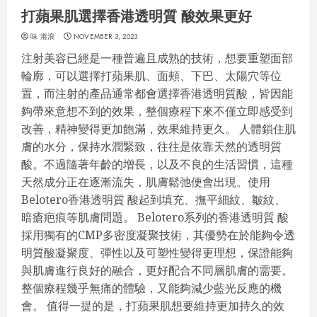
打蘋果肌選擇香港透明質 酸效果更好
味 港浪
NOVEMBER 3, 2023
注射美容已經是一種普遍且成熟的技術，想要重塑面部
輪廓，可以選擇打蘋果肌、面頰、下巴、太陽穴等位
置，而注射的產品通常都會選擇香港透明質酸，皆因能
夠帶來意想不到的效果，整個療程下來不僅立即感受到
改善，精神變得更加飽滿，效果維持更久。 人體鎖住肌
膚的水分，保持水潤緊致，往往是依靠天然的透明質
酸。不過隨著年齡的增長，以及不良的生活習慣，這種
天然成分正在逐漸流失，肌膚鬆弛便會出現。使用
Belotero香港透明質 酸起到填充、撫平細紋、皺紋、
暗瘡疤痕等肌膚問題。 Belotero系列的香港透明質 酸
採用獨有的CMP多密度凝聚技術，其優勢在於能夠令透
明質酸凝聚度、彈性以及可塑性變得更理想，保證能夠
與肌膚進行良好的融合，更好配合不同層肌膚的需要。
整個療程幾乎無痛的體驗，又能夠減少藍光反應的機
會。 值得一提的是，打蘋果肌想要維持更加持久的效