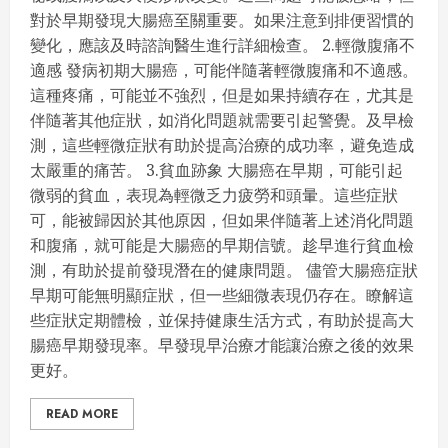
對於早期發現大腸癌至關重要。如果注意到排便習慣的
變化，應該及時諮詢醫生進行詳細檢查。 2.輕微腹痛不
適感 發病初期大腸癌，可能伴隨著輕微腹痛和不適感。
這種疼痛，可能並不強烈，但是如果持續存在，尤其是
伴隨著其他症狀，如消化問題就需要引起警覺。及早檢
測，這些輕微症狀有助於提高治療的成功率，避免造成
太嚴重的痛苦。 3.貧血跡象 大腸癌在早期，可能引起
微弱的貧血，表現為輕微乏力疲勞和頭暈。這些症狀
可，能被歸因於其他原因，但如果伴隨著上述消化問題
和腹痛，就可能是大腸癌的早期信號。趁早進行貧血檢
測，有助於提前發現潛在的健康問題。 儘管大腸癌症狀
早期可能無明顯症狀，但一些細微表現仍存在。瞭解這
些症狀定期體檢，並保持健康生活方式，有助於提高大
腸癌早期發現率。早發現早治療才能讓治療之後的效果
更好。
READ MORE