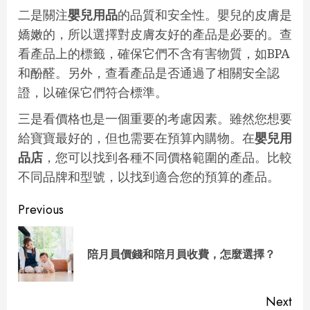
二是關注
嬰兒用品
的品質和安全性。嬰兒的皮膚是
嬌嫩的，所以選擇對皮膚友好的產品是必要的。查
看產品上的標籤，確保它們不含有害物質，如BPA
和酚醛。另外，查看產品是否通過了相關安全認
證，以確保它們符合標準。
三是看價格也是一個重要的考慮因素。雖然您想要
給寶寶最好的，但也需要在預算內購物。在
嬰兒用
品店
，您可以找到各種不同價格範圍的產品。比較
不同品牌和型號，以找到適合您的預算的產品。
Continue
Previous
Reading
Pre
陪月員價錢和陪月員收費，怎麼選擇？
pos
Next