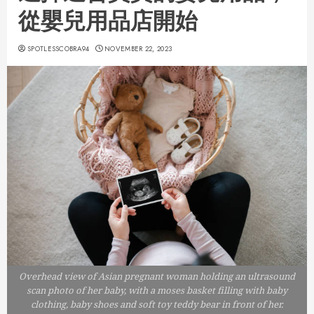
從嬰兒用品店開始
SPOTLESSCOBRA94
NOVEMBER 22, 2023
Overhead view of Asian pregnant woman holding an ultrasound
scan photo of her baby, with a moses basket filling with baby
clothing, baby shoes and soft toy teddy bear in front of her.