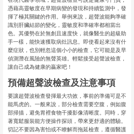
憑藉高靈敏度在早期病變的發現和持續監測中，發
揮了極其關鍵的作用。舉例來說，超聲波能夠準確
識別肝臟結節的變化，靈敏度和準確率都相當出
色。其優勢在於無創且速度快，就像醫生的超級助
手一樣，能快速獲取病灶訊息。即使看起來沒有什
麼症狀，也別輕忽這個小小的檢查，它可能是及早
偵測潛在風險的無聲英雄。輕鬆接受超聲波檢查，
讓自己成為健康的贏家吧！
預備超聲波檢查及注意事項
要讓超聲波檢查發揮最大功效，事前的準備可是不
能馬虎的。一般來說，部分檢查需要空腹，例如腹
部掃描，避免胃裡食物干擾影像清晰度。同時，穿
著寬鬆服裝能方便操作探頭，帶來更舒適的體驗。
切記不要因為害怕或不瞭解而拖延檢查，遵循醫護