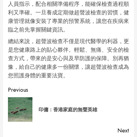
人員指示，配合相關準備程序，能確保檢查過程順
利又準確。一旦養成定期做超聲波檢查的習慣，健
康管理就像安裝了專業的預警系統，讓您在疾病來
臨之前先掌握關鍵資訊。
總結來說，超聲波檢查不僅是現代醫學的利器，更
是您健康路上的貼心夥伴。輕鬆、無痛、安全的檢
查方式，帶來的是安心與及早防護的保障。別再猶
豫，給自己的健康多一份關懷，讓超聲波檢查成為
您照護身體的重要法寶。
Continue
Previous
Reading
Pre
印傭：香港家庭的無聲英雄
pos
Next