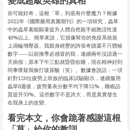
變成超級英雄的真相
你可能好奇，這根「草」到底有什麼魔力？根據
2022年《國際藥用真菌期刊》的一項研究，蟲草
中的蟲草素能顯著提升人體自然殺手細胞活性達
40%以上。簡單來說，它就像幫你的免疫系統裝
上渦輪增壓器。我親身經歷的誇張奇蹟還不只體檢
數字——以前換季必感冒的我，連續兩年沒請過一
天病假；原本下午三點就昏昏欲睡，現在精神好到
同事懷疑我偷打玻尿酸（笑）。數據會說話：一項
針對120位疲勞上班族的臨床試驗顯示，連續服用
蟲草8週後，疲勞量表分數平均下降52%，睡眠品
質提升33%。這些數字不是誇大，而是真實發生
在我身上的改變。
看完本文，你會跪著感謝這根
「草」給你的教訓