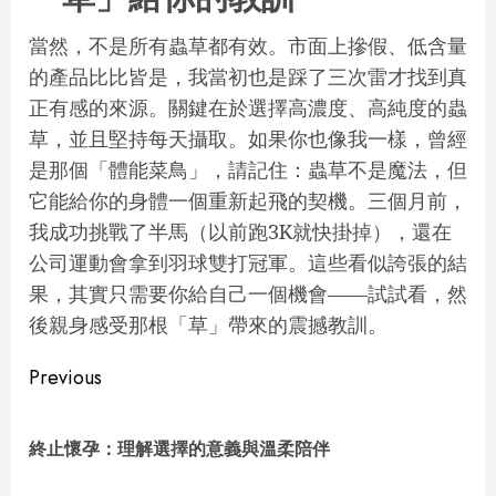
當然，不是所有蟲草都有效。市面上摻假、低含量
的產品比比皆是，我當初也是踩了三次雷才找到真
正有感的來源。關鍵在於選擇高濃度、高純度的蟲
草，並且堅持每天攝取。如果你也像我一樣，曾經
是那個「體能菜鳥」，請記住：蟲草不是魔法，但
它能給你的身體一個重新起飛的契機。三個月前，
我成功挑戰了半馬（以前跑3K就快掛掉），還在
公司運動會拿到羽球雙打冠軍。這些看似誇張的結
果，其實只需要你給自己一個機會——試試看，然
後親身感受那根「草」帶來的震撼教訓。
Continue
Previous
Reading
Pre
終止懷孕：理解選擇的意義與溫柔陪伴
pos