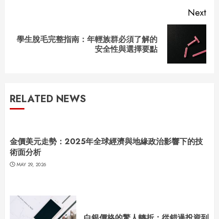
Next
學生脫毛完整指南：年輕族群必須了解的
Next
安全性與選擇要點
post:
RELATED NEWS
金價美元走勢：2025年全球經濟與地緣政治影響下的技
術面分析
MAY 29, 2026
白銀價格的驚人轉折：從錯過投資到