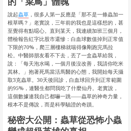
的「菜鳥」體魄
說起
蟲草
，很多人第一反應是「那不是一條蟲加一
根草嗎？」老實說，三年前的我也是這樣想的，甚
至覺得有點噁心。直到某天，我連續加班三個月，
體檢報告紅字比股市還慘：白血球數值掉到正常值
下限的70%，爬三層樓梯就喘得像剛跑完馬拉
松。中醫師朋友看不下去，丟了一盒蟲草給我，
說：「每天泡水喝，一個月後沒改善，我請你吃米
其林。」抱著死馬當活馬醫的心態，我開始每天攝
取3克蟲草。30天後回診，白血球回升到正常範圍
的95%，連醫生都問我吃了什麼仙丹。老實說，
這個數據連我自己都嚇一跳——蟲草的神奇力量，
根本不是傳說，而是科學驗證的奇蹟。
秘密大公開：蟲草從恐怖小蟲