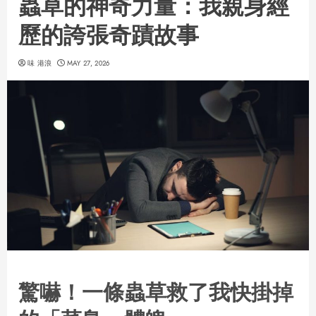
蟲草的神奇力量：我親身經
歷的誇張奇蹟故事
味 港浪
MAY 27, 2026
驚嚇！一條蟲草救了我快掛掉