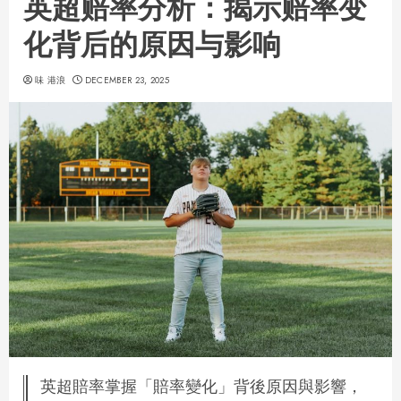
英超赔率分析：揭示赔率变
化背后的原因与影响
味 港浪
DECEMBER 23, 2025
英超賠率掌握「賠率變化」背後原因與影響，