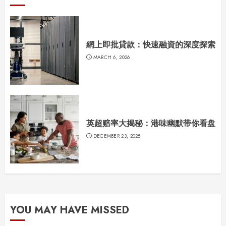
網上即批貸款：快速融資的深度探索
MARCH 6, 2026
英超赔率大揭秘：港味幽默带你看盘
DECEMBER 23, 2025
YOU MAY HAVE MISSED