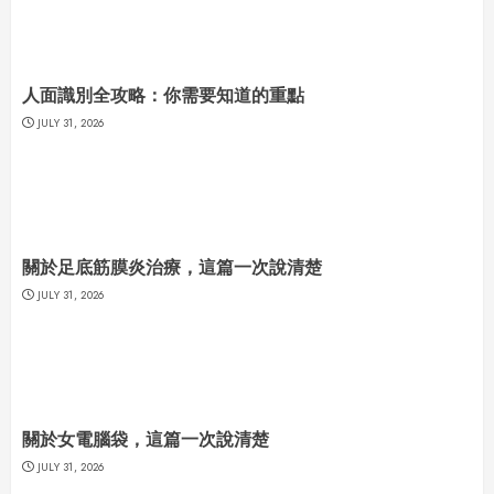
人面識別全攻略：你需要知道的重點
JULY 31, 2026
關於足底筋膜炎治療，這篇一次說清楚
JULY 31, 2026
關於女電腦袋，這篇一次說清楚
JULY 31, 2026