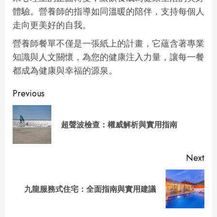
體驗。營養師的指導如同溫暖的陪伴，支持每個人
走向更美好的自我。
營養師餐單不僅是一張紙上的計畫，它蘊含著專業
知識與人文關懷，為您的健康注入力量，讓每一餐
都成為健康與幸福的源泉。
Continue
Previous
Reading
Pre
超聲波檢查：權威解析與實用指南
pos
Next
Next
九龍服務式住宅：全面指南與實用建議
post: