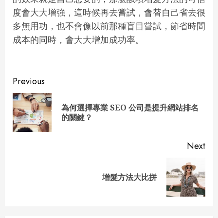
度會大大增強，這時候再去嘗試，會替自己省去很
多無用功，也不會像以前那種盲目嘗試，節省時間
成本的同時，會大大增加成功率。
Continue
Previous
Reading
為何選擇專業 SEO 公司是提升網站排名
Pre
的關鍵？
pos
Next
Next
增髮方法大比拼
post: