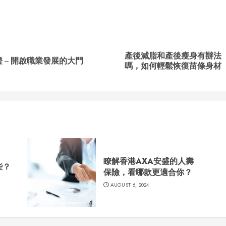
nue
ng
產後減脂和產後瘦身有辦法
Previous
Next
 – 開啟職業發展的大門
嗎，如何輕鬆恢復苗條身材
post:
post:
瞭解香港AXA安盛的人壽
些？
保險，看哪款更適合你？
AUGUST 6, 2024