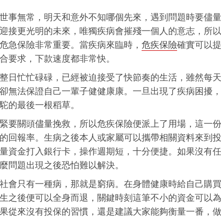
世事無常，明天和意外不知哪個先來，遇到問題時要儘
迎接更光明的未來，唯獨疾病會摧殘一個人的意志，所
危急保險非常重要。當疾病來臨時，
危疾保險
確實可以
合要求，下款速度都非常快。
整日忙忙碌碌，已經被迫接受了快節奏的生活，雖然每
卻無法保證自己一輩子健健康康。一旦出現了疾病困擾
駝的最後一根稻草。
緊要關頭儘量挽救，所以危疾保險便派上了用場，這一
的回報率。生病之後本人或家屬可以攜帶相關資料來到
量資金打入銀行卡，操作週期短，十分便捷。如果沒有
麼問題出現之後恐怕難以解決。
社會只有一種病，那就是窮病。在身體健康時給自己購
生之後便可以全身而退，關鍵時刻這筆不小的資金可以
果從來沒有投保的習慣，還是建議大家能夠衡量一番，