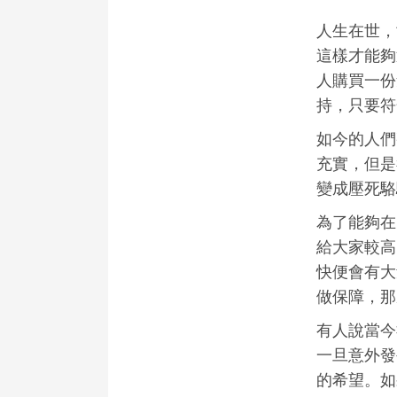
人生在世，
這樣才能夠
人購買一份
持，只要符
如今的人們
充實，但是
變成壓死駱
為了能夠在
給大家較高
快便會有大
做保障，那
有人說當今
一旦意外發
的希望。如