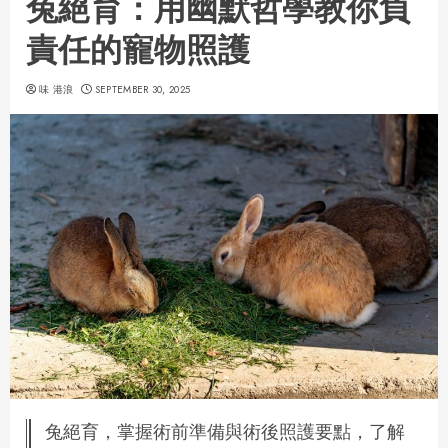
兔絕育：用幽默哲學教你負
責任的寵物照護
味 港浪
SEPTEMBER 30, 2025
兔絕育，掌握術前準備與術後照護要點，了解