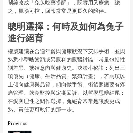
鬧鐘改成「兔兔吃藥提醒」，既實用又療癒。總
之，風險可控，回報常常是更長久的陪伴。
聰明選擇：何時及如何為兔子
進行絕育
權威建議在合適年齡與健康狀況下安排手術，並與
熟悉小型啮齒類或異獸科的獸醫討論。考量包括性
別差異、繁殖意向與健康史。決策小祕訣：列出三
項優先（健康、生活品質、繁殖計畫），若兩項以
上傾向健康與品質，傾向做手術。術後照護要有疼
痛管理、飲食監控與定期回診。以哲學思辨結尾：
在愛與理性之間作選擇，兔絕育常常是讓愛更成
熟、責任更可執行的那一步。
Continue
Previous